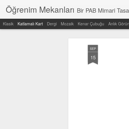
Öğrenim Mekanları
Bir PAB Mimari Tasarı
Klasik
Katlamalı Kart
Dergi
Mozaik
Kenar Çubuğu
Anlık Görü
En son
Tarih
Etiket
Yazar
SEP
pabedu
PAB Mimari
Kaliteli Eğitim için
ç
15
Tasarım
Kaliteli Mekanlar
y
Kaliteli Eğitim için
Dec 15th
Sep 20th
Sep 19th
S
Kaliteli Mekanlar
Ses kontrolü
Yönelim
Yaya ve araç
Açı
sikülasyonu
gr
Sep 18th
Sep 18th
Sep 18th
S
Türkiye'de eğitim
Milli Eğitim
standartlar
Kap