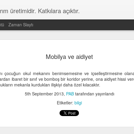
m üretimidir. Katkılara açıktır.
ntü
Zaman Slaytı
evre ve
Sosyal katalizör
Sosyal bir
Sosyal donatıla
Mobilya ve aidiyet
apılaşma
ekosistem
7/24 kullanılm
ep 18th
Sep 18th
Sep 18th
Sep 18th
ımı çocuğun okul mekanını benimsemesine ve içselleştirmesine olana
dan ibaret bir sınıf ve bomboş bir koridor yerine, ona aidiyet hissi v
ukların mekanla kurdukları ilişkiyi daha özel kılacaktır.
k alanların
Sirkülasyonda
Modülerlik
Eğitim değil,
5th September 2013
,
PAB
tarafından yayınlandı
uplanması
ayrışma
öğrenim
Eğitim değil,
Etiketler:
bilgi
ep 18th
Sep 18th
Sep 18th
Sep 17th
öğrenim
alı ve açık
Öğrenci sayısı
Derslik
Aks aralıklar