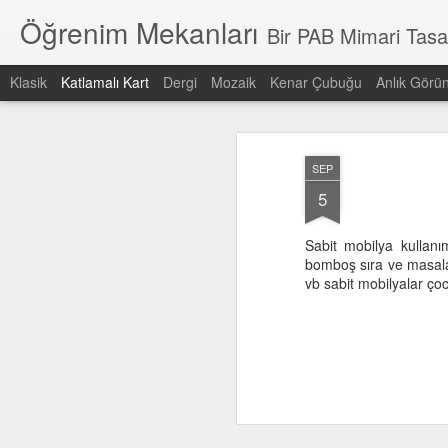
Öğrenim Mekanları
Bir PAB Mimari Tasarı
Klasik
Katlamalı Kart
Dergi
Mozaik
Kenar Çubuğu
Anlık Görü
En son
Tarih
Etiket
Yazar
SEP
pabedu
PAB Mimari
Kaliteli Eğitim için
ç
5
Tasarım
Kaliteli Mekanlar
y
Kaliteli Eğitim için
Dec 15th
Sep 20th
Sep 19th
S
Kaliteli Mekanlar
Sabit mobilya kullan
bomboş sıra ve masalar
vb sabit mobilyalar çoc
Ses kontrolü
Yönelim
Yaya ve araç
Açı
sikülasyonu
gr
Sep 18th
Sep 18th
Sep 18th
S
Türkiye'de eğitim
Milli Eğitim
standartlar
Kap