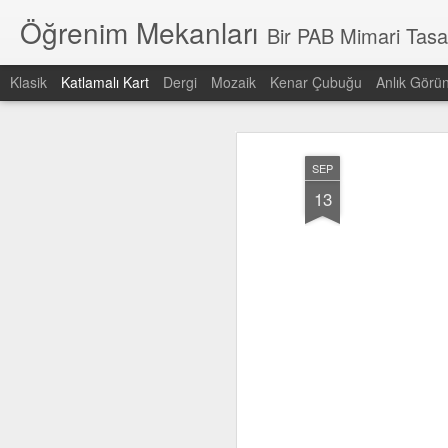
Öğrenim Mekanları
Bir PAB Mimari Tasarı
Klasik
Katlamalı Kart
Dergi
Mozaik
Kenar Çubuğu
Anlık Görü
En son
Tarih
Etiket
Yazar
SEP
pabedu
PAB Mimari
Kaliteli Eğitim için
ç
13
Tasarım
Kaliteli Mekanlar
y
Kaliteli Eğitim için
Dec 15th
Sep 20th
Sep 19th
S
Kaliteli Mekanlar
Ses kontrolü
Yönelim
Yaya ve araç
Açı
sikülasyonu
gr
Sep 18th
Sep 18th
Sep 18th
S
Türkiye'de eğitim
Milli Eğitim
standartlar
Kap