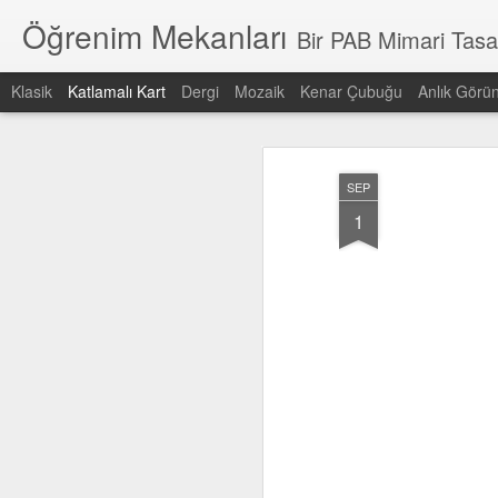
Öğrenim Mekanları
Bir PAB Mimari Tasarı
Klasik
Katlamalı Kart
Dergi
Mozaik
Kenar Çubuğu
Anlık Görü
En son
Tarih
Etiket
Yazar
SEP
pabedu
PAB Mimari
Kaliteli Eğitim için
ç
1
Tasarım
Kaliteli Mekanlar
y
Kaliteli Eğitim için
Dec 15th
Sep 20th
Sep 19th
S
Kaliteli Mekanlar
Ses kontrolü
Yönelim
Yaya ve araç
Açı
sikülasyonu
gr
Sep 18th
Sep 18th
Sep 18th
S
Türkiye'de eğitim
Milli Eğitim
standartlar
Kap